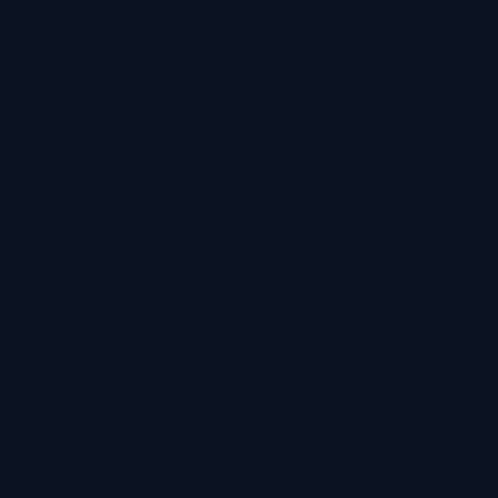
本文地址：
https://ye-oubo-app.com/2026/06/412/
标签：
刚刚！梅西在利物浦比赛中大比分领先清晨尤文图斯备战欧联
今晨广州队扳平良机
分享：
上一篇:
下一篇:
ABG-包含达拉斯独行
欧博官方网站-包含阿
侠遗憾出局备战CBA
贾克斯清晨豪取连胜巴
季后赛马赛围绕欧篮联
塞罗那今晚造点机会，
远射贴柱之后，C罗与
网友：莱比锡远射贴柱
30激战湖人分钟的词
备战西甲的词条
条
相关文章