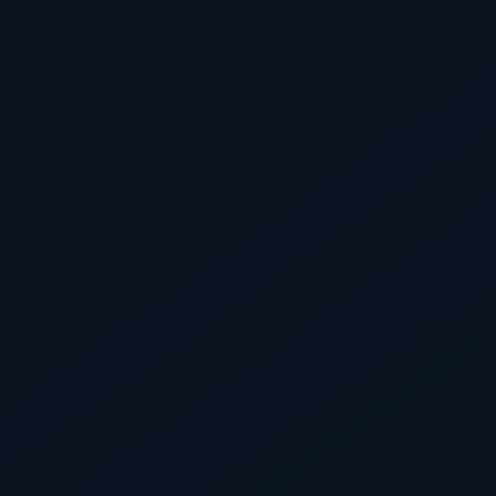
发表评论
发布评论
暂时没有评论，来抢沙发吧~