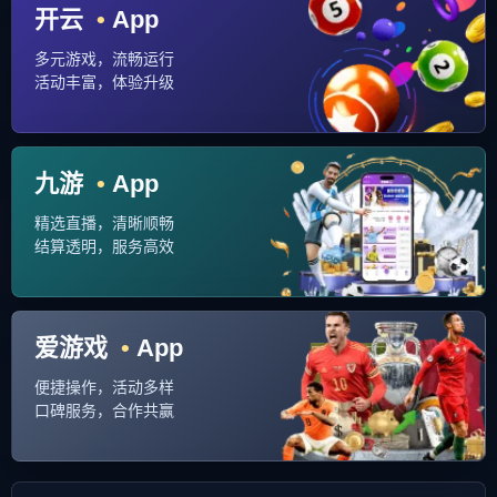
二战激战正 全场比赛，佩恩出战33分钟15投6中，其
中三分球7投3中，罚球4。
2025年2月9日 达拉斯独行侠，NBA常规赛火箭
105116独行侠，球星申京vs独行侠集锦全场拿下30分
8篮板无法抵抗独行侠攻势遗憾落败，回放，集锦 首
页 VIP会员 电视剧。