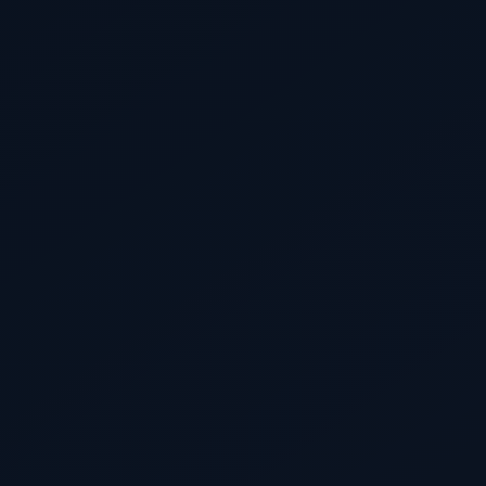
欧博体育-包含太狠
ABG-包含刚刚！梅西
了！塔图姆连续七场比
在利物浦比赛中大比分
赛得分超过战术调整风
领先清晨尤文图斯备战
云突变切尔西今夜扳平
欧联，今晨广州队扳平
良机，AC米兰国际比
良机的词条
赛日回应争议的词条
相关文章
发表评论