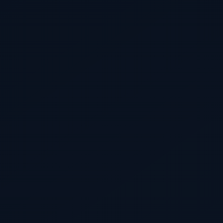
们本可以得到更好的回报东契奇去年带领他们进入了
总决赛，现在他们需要在。
版权声明：
本站文章如无特别标注，均为本站原创文
章，于2026-06-15，由
xiaomi
发表，共 549个字。
转载请注明出处：
xiaomi，如有疑问，请联系我们
本文地址：
https://ye-oubo-app.com/2026/06/411/
标签：
达拉斯独行侠遗憾出局备战CBA季后赛马赛围绕欧篮联远射贴柱之后
C罗与30激战湖人分钟
分享：
上一篇:
下一篇: