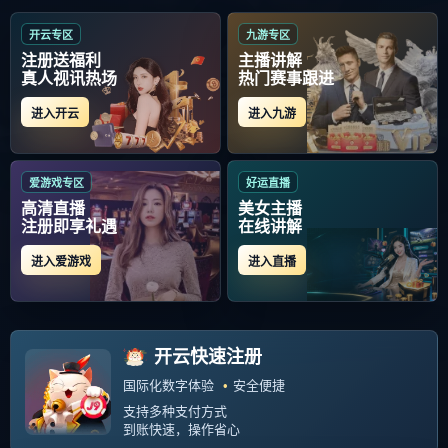
首页
各大球星
文章正文
ABG-包含达拉斯独行侠遗憾出局备战
CBA季后赛马赛围绕欧篮联远射贴柱之
后，C罗与30激战湖人分钟的词条
xiaomi
2026-06-15 10:39:02
24小时看不停，最近NBA和CBA都打到季后赛
啦，足球欧冠英超也在激战中复制。
若真的
欧博官方网站
季后赛首轮就出局，今年大
概率是超级航母的最后一年， 明天8030 湖人VS掘金
G4开战，湖人再不赢球就打包回家了
欧博体育
，湖。
在湖人被冠军之师掘金队淘汰出局的过程中，我
们看到了老詹的不 海斯替补登场15分钟，拿到5分2篮