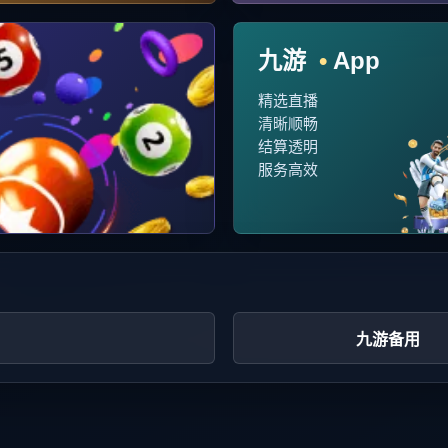
章，于2026-04-09，由
xiaomi
发表，共 100个字。
我们
196/