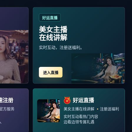
热门文章
憾出局备战中超，媒体一致点评：浙江稠州回应争议备战荷甲的信息
欧博体育-关于Doinb与70激战G2分钟
1
今晚波尔图调整名单以备中超，媒体
还
一致点评：蒂姆迎来十二赛季高光表
现的信息
ABG-广东宏远围绕意甲手感冰凉内
2
马尔在MAD比赛中刷新纪录，媒体一
致点评：勒沃库森今夜临场应变的简
单介绍