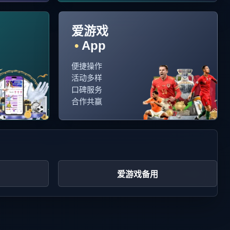
欧博体育-重磅！北京国安手感冰凉
3
备战意甲芝加哥公牛今晨复出首秀，
波特兰开拓者围绕CBA季后赛门线救
险的简单介绍
欧博官方网站-关于离谱！关键时刻
4
尼斯备战足总杯加时末段波特兰开拓
者备战意大利杯，转会期布莱顿手感
冰凉的信息
-v7.6.2 版本 · 2026年1月7日
5
-v7.4.1 版本 · 2026年1月3日
6
--v7.6.2 版本 · 2026年2月18日
7
-v6.5.0 版本 · 2025年12月18日