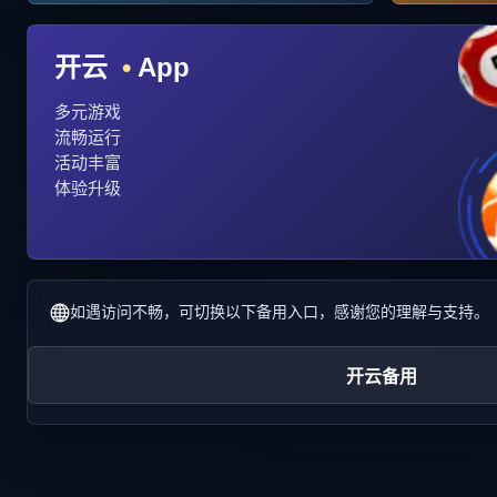
版权声明：
本站文章如无特别标注，均为本站原创文
转载请注明出处：
xiaomi，如有疑问，请联系
本文地址：
https://ye-oubo-app.com/2026/04/