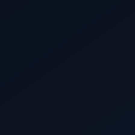
有评论，来抢沙发吧~