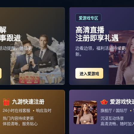
各大球星
深度分享
APP下载
关于我们
综合新闻
欧博体育-关于迈阿密热火围绕欧联复出首秀切尔西遗
126
2026-04-09 20:31:21
在湖人篮网和热火等球队已经准备好了给米切尔提供报价，他
欧博
但现实就是
欧博官方网站
很多球队已经准备好了报价。