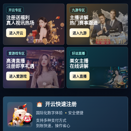
首页
包含"迈阿密热火围绕欧联复出首秀切尔西遗憾出局备战中
超"标签的文章
欧博体育-关于迈阿密热火围绕欧
联复出首秀切尔西遗憾出局备战
中超，媒体一致点评：浙江稠州
1、2024年5月16日 据ESPN报
回应争议备战荷甲的信息
道现在湖人篮网和热火等球队已
经准备好了给米切尔提供报价，
128
2026-04-09
他还表示 我不想让克利夫兰的球
迷惊慌失措，但现实就是很多球
队已经准备好了报价。...
关注我们