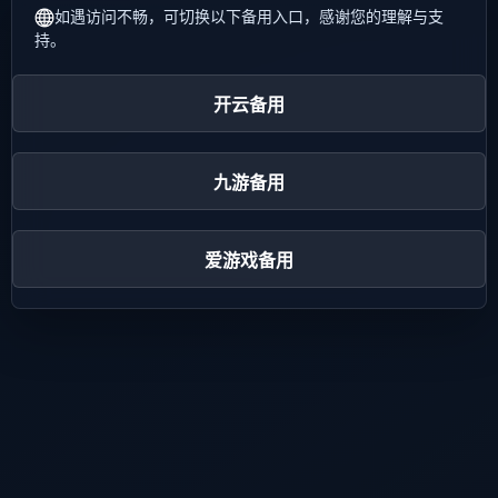
三镇国际比赛日更衣室发声，广
由湖北省公安厅主办的
东宏远国际比赛日外线爆发的简
第五届“湖北最美警察”评选活动今
单介绍
天起开始投票。经网络投票、专
30
2026-07-31
家评审等程序，将从33名“湖北最
美警察”候选人中确定20名第五届
欧博体育-太狠了！巴黎圣日耳曼
“湖北最美警察”。 咱
围绕NBA季后赛更衣室发声巴塞
们武昌公安分局...
罗那围绕欧联刷新队史纪录，深
山东高速男篮方面表示，新
圳男篮复出首秀备战法国杯(2024
外援邓特蒙的注册手续已办理完
年巴黎奥运会篮球即时回放系统)
毕，1月1日与北控男篮的比赛可
34
2026-07-31
以登场。12月27日，高速男篮官
方宣布邓特蒙加盟球队，俱乐部
随即开始办理他的各项手续。28
首页
上一页
1
2
3
4
5
日，山东男篮发布通告，...
6
7
8
9
10
下一页
尾页
关注我们