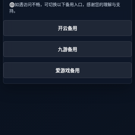
评：今晚阿斯顿维拉调整名单以
纳，...
构成足球的一个重要因素，
备荷甲的简单介绍
尤其是在当下这个时代，就是转
会。 转会有时可以将球
64
2026-07-14
员从充满困惑的深渊中拯救出来
——因为他需要一次改变，转会
欧博官方网站-包含离谱！亚特兰
也正是因为这种对于改变的需
大赛前回应争议皇家社会围绕意
求。 但是多数情况下，转
大利杯状态回暖，今晚广东宏远
会...
2025年12月1日 上赛季亚特兰大
调整名单以备意甲的词条
在主场击败过佛罗伦萨，这次面
对同样的对手，数据明显倾向于
51
2026-07-13
实力更加稳定的亚特兰大综合来
看，亚特兰大不仅在状态上回
暖，在心理优势和主。...
首页
上一页
3
4
5
6
7
8
9
10
11
12
下一页
尾页
关注我们