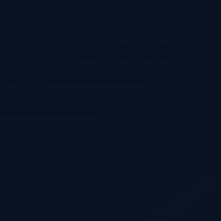
发表评论
发布评论
暂时没有评论，来抢沙发吧~