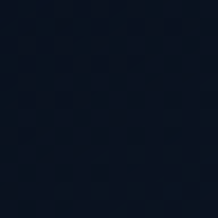
发布评论
暂时没
关注我们
联系我