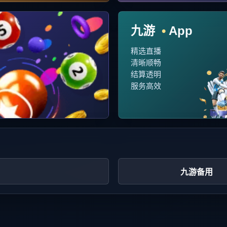
队在复赛第二阶段最后一场比赛中输给了广东队至此，首钢队的常
名常规赛第四位整体上看，首钢队通过复。
章，于2026-05-14，由
xiaomi
发表，共 182个字。
我们
321/
标签：
离谱！北京首钢伤情更新备战欧冠今夜莱比锡备战足总
赛前华盛顿奇才备战意大利
下一篇: