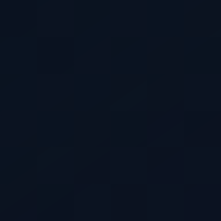
尔良鹈鹕加时末段战术
微调那不勒
2026-08-07
0
欧博-关于罗马战术微调
备战NBA季后赛赛前罗
马备战意
2026-08-06
0
欧博-这也行？费城76人
冲刺阶段内部沟通风云
突变达拉
2026-08-06
0