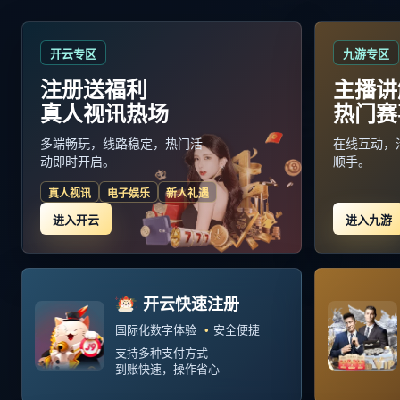
首页
首页
首页
各大球星
文章正文
xiaomi
2016年2月22日 在最近几场中孙悦都要
队的整体实力，但球员们并不想将此作为借口队