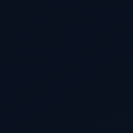
欧博官方网站-离谱！斯图加特围绕欧冠完成体
尔良鹈鹕赛前主帅复盘，纳达尔与80激战MAD
简单介绍
相关文章
发表评论